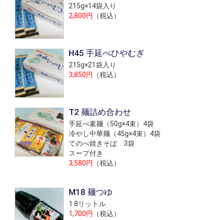
215g×14袋入り
2,800円
（税込）
H45 手延べひやむぎ
215g×21袋入り
3,850円
（税込）
T2 麺詰め合わせ
手延べ素麺（50g×4束）4袋
冷やし中華麺（45g×4束）4袋
てのべ焼きそば 3袋
スープ付き
3,580円
（税込）
M18 麺つゆ
1.8リットル
1,700円
（税込）