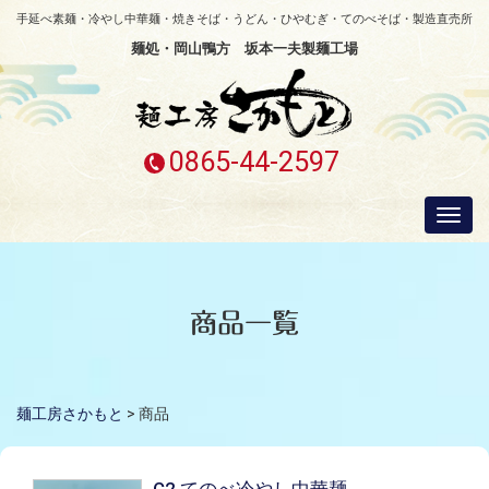
手延べ素麺・冷やし中華麺・焼きそば・うどん・ひやむぎ・てのべそば・製造直売所
麺処・岡山鴨方 坂本一夫製麺工場
0865-44-2597
Togg
navi
商品一覧
麺工房さかもと
>
商品