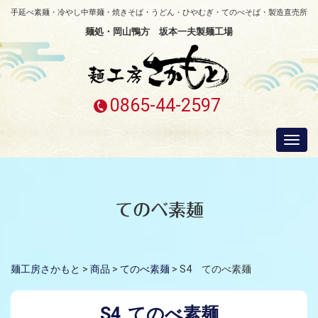
手延べ素麺・冷やし中華麺・焼きそば・うどん・ひやむぎ・てのべそば・製造直売所
麺処・岡山鴨方 坂本一夫製麺工場
0865-44-2597
Togg
navi
てのべ素麺
麺工房さかもと
>
商品
>
てのべ素麺
>
S4 てのべ素麺
S4
てのべ素麺